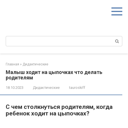
Перейти
к
контенту
Поиск:
Главная
»
Дидактические
Малыш ходит на цыпочках что делать
родителям
18.10.2023
Дидактические
tauroskiff
С чем столкнуться родителям, когда
ребенок ходит на цыпочках?