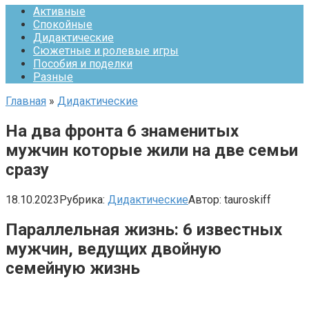
Активные
Спокойные
Дидактические
Сюжетные и ролевые игры
Пособия и поделки
Разные
Главная
»
Дидактические
На два фронта 6 знаменитых
мужчин которые жили на две семьи
сразу
18.10.2023
Рубрика:
Дидактические
Автор:
tauroskiff
Параллельная жизнь: 6 известных
мужчин, ведущих двойную
семейную жизнь