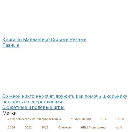
Книга по Математике Своими Руками
Разные
Со мной никто не хочет дружить как помочь школьнику
поладить со сверстниками
Сюжетные и ролевые игры
Метки
25 простых схем по бисероплетению
50 лучших игр
90-е
2018
2019
2022
2023
Cнеговик
HELLP-синдрома
Isofix