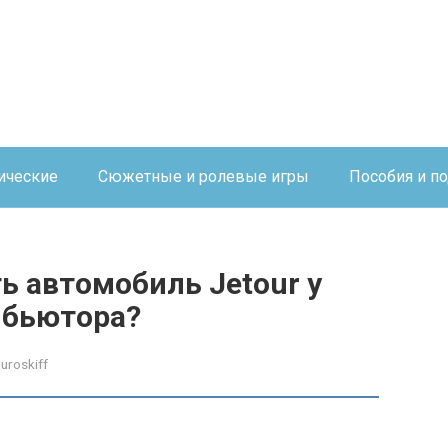
ические
Сюжетные и ролевые игры
Пособия и п
ь автомобиль Jetour у
ибьютора?
auroskiff