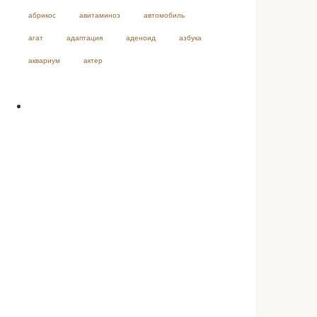
абрикос
авитаминоз
автомобиль
агат
адаптация
аденоид
азбука
аквариум
актер