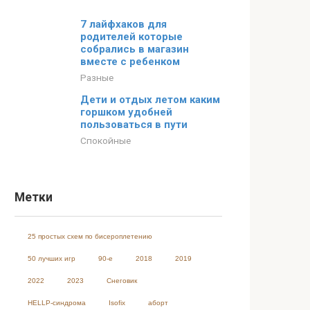
7 лайфхаков для
родителей которые
собрались в магазин
вместе с ребенком
Разные
Дети и отдых летом каким
горшком удобней
пользоваться в пути
Спокойные
Метки
25 простых схем по бисероплетению
50 лучших игр
90-е
2018
2019
2022
2023
Cнеговик
HELLP-синдрома
Isofix
аборт