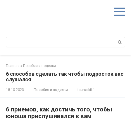
Перейти
к
контенту
Поиск:
Главная
»
Пособия и поделки
6 способов сделать так чтобы подросток вас
слушался
18.10.2023
Пособия и поделки
tauroskiff
6 приемов, как достичь того, чтобы
юноша прислушивался к вам