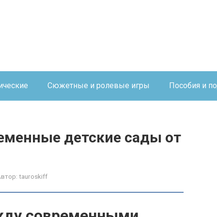
ические
Сюжетные и ролевые игры
Пособия и п
еменные детские сады от
Автор:
tauroskiff
жду современными