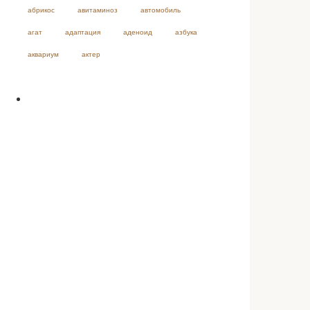
абрикос
авитаминоз
автомобиль
агат
адаптация
аденоид
азбука
аквариум
актер