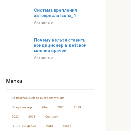
Система крепления
автокресла Isofix_1
Активные
Почему нельзя ставить
кондиционер в детской
мнения врачей
Активные
Метки
25 простых схем по бисероплетению
50 лучших игр
90-е
2018
2019
2022
2023
Cнеговик
HELLP-синдрома
Isofix
аборт