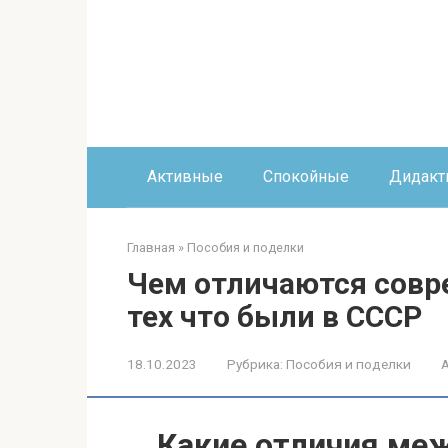
Перейти
к
контенту
Активные
Спокойные
Дидакт
Главная
»
Пособия и поделки
Чем отличаются совр
тех что были в СССР
18.10.2023
Рубрика:
Пособия и поделки
Какие отличия ме