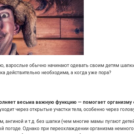
, взрослые обычно начинают одевать своим детям шапки. 
а действительно необходима, а когда уже пора?
олняет весьма важную функцию — помогает организму с
ходит через открытые участки тела, особенно через голову
м, ангиной и т.д. без шапки (чем многие мамы пугают дете
ой погоде. Однако при переохлаждении организма немног