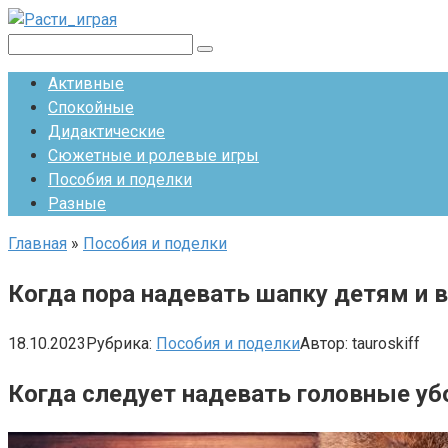
Перейти
к
Поиск:
контенту
Активные
Спокойные
Дидактические
Сюжетные и ролевые игры
Пособия и поделки
Разные
Главная
»
Пособия и поделки
Когда пора надевать шапку детям и 
18.10.2023
Рубрика:
Пособия и поделки
Автор:
tauroskiff
Когда следует надевать головные уб