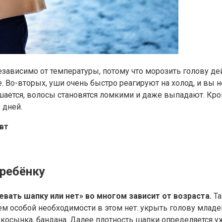
независимо от температуры, потому что морозить голову 
 Во-вторых, уши очень быстро реагируют на холод, и вы н
ается, волосы становятся ломкими и даже выпадают. Кром
 дней.
вт
 ребёнку
евать шапку или нет» во многом зависит от возраста.
Та
м особой необходимости в этом нет: укрыть голову младен
 косынка, бандана. Далее плотность шапки определяется уж