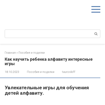
Перейти
к
контенту
Поиск:
Главная
»
Пособия и поделки
Как научить ребенка алфавиту интересные
игры
18.10.2023
Пособия и поделки
tauroskiff
Увлекательные игры для обучения
детей алфавиту.