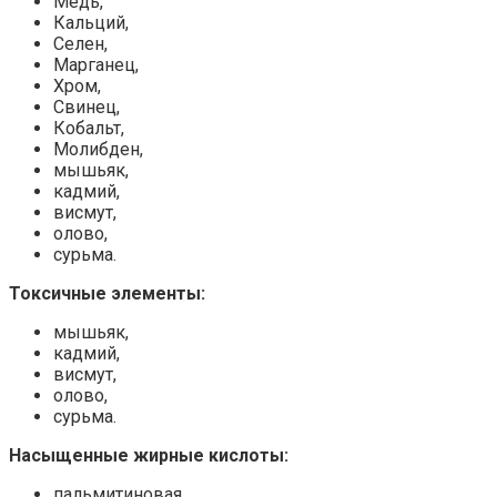
Медь,
Кальций,
Селен,
Марганец,
Хром,
Свинец,
Кобальт,
Молибден,
мышьяк,
кадмий,
висмут,
олово,
сурьма.
Токсичные элементы:
мышьяк,
кадмий,
висмут,
олово,
сурьма.
Насыщенные жирные кислоты:
пальмитиновая,