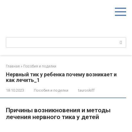
Перейти
к
контенту
Поиск:
Главная
»
Пособия и поделки
Нервный тик у ребенка почему возникает и
как лечить_1
18.10.2023
Пособия и поделки
tauroskiff
Причины возникновения и методы
лечения нервного тика у детей