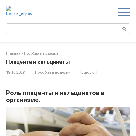
Перейти
к
контенту
Поиск:
Главная
»
Пособия и поделки
Плацента и кальцинаты
18.10.2023
Пособия и поделки
tauroskiff
Роль плаценты и кальцинатов в
организме.