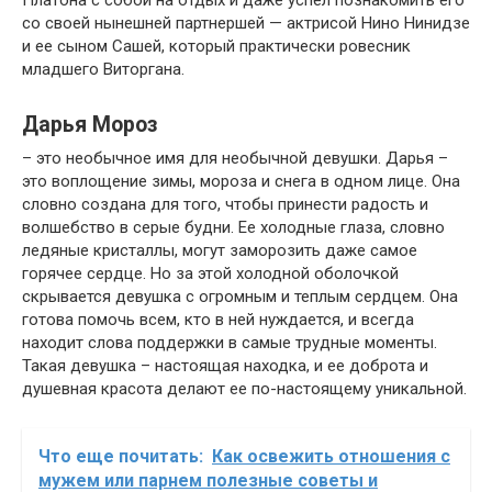
Платона с собой на отдых и даже успел познакомить его
со своей нынешней партнершей — актрисой Нино Нинидзе
и ее сыном Сашей, который практически ровесник
младшего Виторгана.
Дарья Мороз
– это необычное имя для необычной девушки. Дарья –
это воплощение зимы, мороза и снега в одном лице. Она
словно создана для того, чтобы принести радость и
волшебство в серые будни. Ее холодные глаза, словно
ледяные кристаллы, могут заморозить даже самое
горячее сердце. Но за этой холодной оболочкой
скрывается девушка с огромным и теплым сердцем. Она
готова помочь всем, кто в ней нуждается, и всегда
находит слова поддержки в самые трудные моменты.
Такая девушка – настоящая находка, и ее доброта и
душевная красота делают ее по-настоящему уникальной.
Что еще почитать:
Как освежить отношения с
мужем или парнем полезные советы и