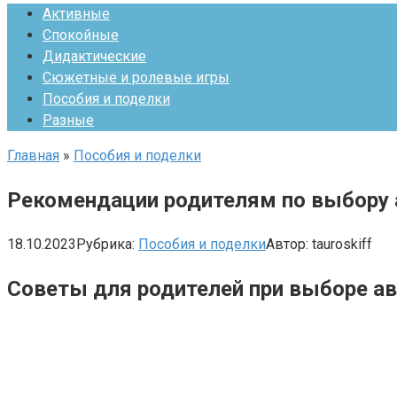
Активные
Спокойные
Дидактические
Сюжетные и ролевые игры
Пособия и поделки
Разные
Главная
»
Пособия и поделки
Рекомендации родителям по выбору 
18.10.2023
Рубрика:
Пособия и поделки
Автор:
tauroskiff
Советы для родителей при выборе а