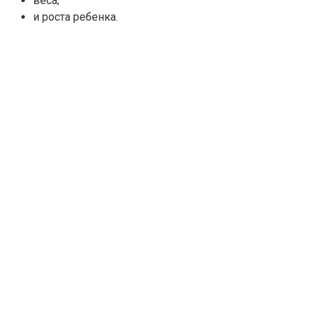
веса;
и роста ребенка.