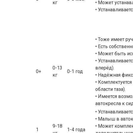
кг
• Может устанав
• Устанавливает
• Тоже имеет ру
• Есть собствен
• Может быть ис
• Устанавливает
0-13
вперёд).
0+
0-1 год
кг
• Надёжная фикс
• Комплектуется
области таза).
• Имеется возмо
автокресла к си
• Устанавливает
• Малыш в авток
9-18
• Может компле
1
1-4 года