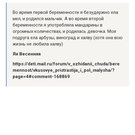
Во время первой беременности я безудержно ела
мел, и родился мальчик. А во время второй
беременности я употребляла мандарины в
огромных количествах, и родилась девочка. Моя
подруга ела арбузы, виноград и халву (хотя она всю
жизнь не любила халву)
Яя Весенняя
https://deti.mail.ru/forum/v_ozhidanii_chuda/bere
mennost/vkusovye_pristrastija_i_pol_malysha/?
page=4#comment-168869