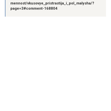
mennost/vkusovye_pristrastija_i_pol_malysha/?
page=3#comment-168804