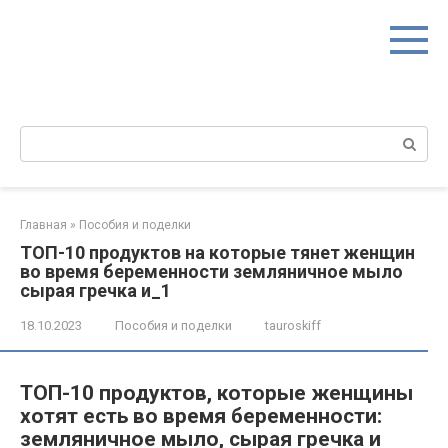
Перейти
к
контенту
Поиск:
Главная
»
Пособия и поделки
ТОП-10 продуктов на которые тянет женщин
во время беременности земляничное мыло
сырая гречка и_1
18.10.2023
Пособия и поделки
tauroskiff
ТОП-10 продуктов, которые женщины
хотят есть во время беременности:
земляничное мыло, сырая гречка и