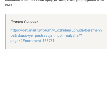
сын.
Птичка Синичка
https://deti.mail.ru/forum/v_ozhidanii_chuda/beremenn
ost/vkusovye_pristrastija_i_pol_malysha/?
page=2#comment-168781