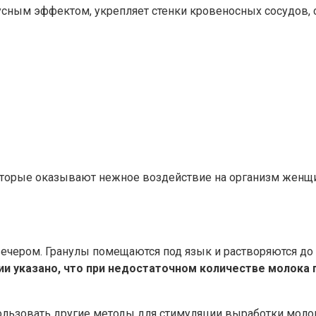
ирусным эффектом, укрепляет стенки кровеносных сосудов,
оторые оказывают нежное воздействие на организм женщ
ечером. Гранулы помещаются под язык и растворяются до 
ии указано, что при недостаточном количестве молок
ользовать другие методы для стимуляции выработки молок