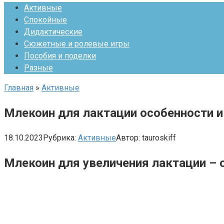
Активные
Спокойные
Дидактические
Сюжетные и ролевые игры
Пособия и поделки
Разные
Главная
»
Активные
Млекоин для лактации особенности и
18.10.2023
Рубрика:
Активные
Автор:
tauroskiff
Млекоин для увеличения лактации – 