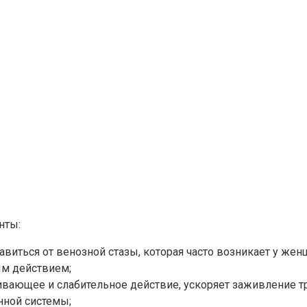
нты:
 избавиться от венозной стазы, которая часто возникает у 
ым действием;
окаивающее и слабительное действие, ускоряет заживление 
нной системы;