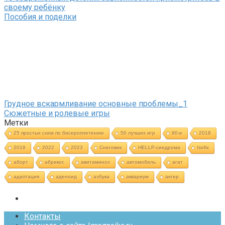
своему ребёнку
Пособия и поделки
Грудное вскармливание основные проблемы_1
Сюжетные и ролевые игры
Метки
25 простых схем по бисероплетению
50 лучших игр
90-е
2018
2019
2022
2023
Cнеговик
HELLP-синдрома
Isofix
аборт
абрикос
авитаминоз
автомобиль
агат
адаптация
аденоид
азбука
аквариум
актер
Контакты