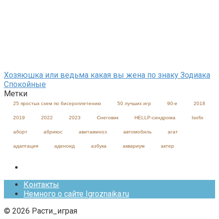
Хозяюшка или ведьма какая вы жена по знаку Зодиака
Спокойные
Метки
25 простых схем по бисероплетению
50 лучших игр
90-е
2018
2019
2022
2023
Cнеговик
HELLP-синдрома
Isofix
аборт
абрикос
авитаминоз
автомобиль
агат
адаптация
аденоид
азбука
аквариум
актер
Контакты
Немного о сайте Igroznaika.ru
© 2026 Расти_играя