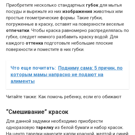
Приобретите несколько стандартных
губок
для мытья
посуды и вырежьте из них
изображения
животных или
простые геометрические формы. Такие губки,
погруженные в краску, оставят на поверхности веселые
отпечатки
. Чтобы краска равномерно распределялась по
губке, следует немного разбавить краску водой. Для
каждого
оттенка
подготовьте небольшие плоские
поверхности и поместите в них губки.
Что еще почитать:
Подниму сама: 5 причин, по
которым мамы напрасно не подают на
алименты
Читайте также: Как помочь ребенку, если его обижают
“Смешивание” красок
Для данной задумки необходимо приобрести
одноразовую
тарелку
из белой бумаги и набор красок.
На центр тарелки нанесите капли красной, желтой и синей