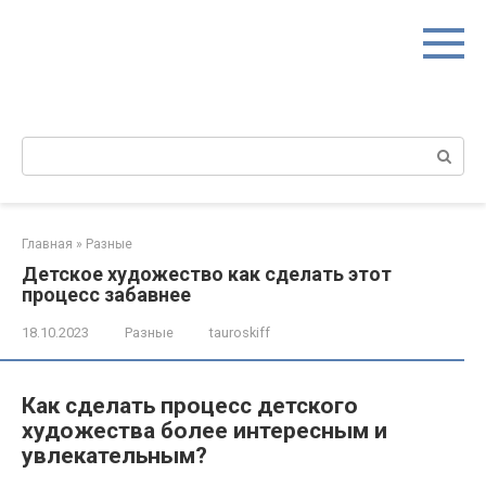
Перейти
к
контенту
Поиск:
Главная
»
Разные
Детское художество как сделать этот
процесс забавнее
18.10.2023
Разные
tauroskiff
Как сделать процесс детского
художества более интересным и
увлекательным?