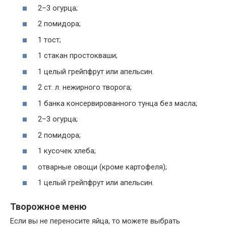
2–3 огурца;
2 помидора;
1 тост;
1 стакан простокваши;
1 целый грейпфрут или апельсин.
2 ст. л. нежирного творога;
1 банка консервированного тунца без масла;
2–3 огурца;
2 помидора;
1 кусочек хлеба;
отварные овощи (кроме картофеля);
1 целый грейпфрут или апельсин.
Творожное меню
Если вы не переносите яйца, то можете выбрать