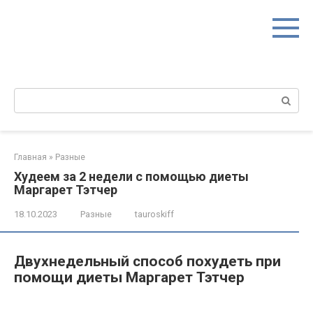
Перейти
к
контенту
Поиск:
Главная
»
Разные
Худеем за 2 недели с помощью диеты
Маргарет Тэтчер
18.10.2023
Разные
tauroskiff
Двухнедельный способ похудеть при
помощи диеты Маргарет Тэтчер