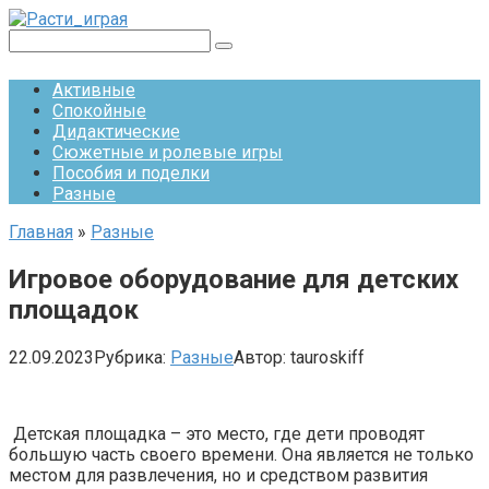
Перейти
к
Поиск:
контенту
Активные
Спокойные
Дидактические
Сюжетные и ролевые игры
Пособия и поделки
Разные
Главная
»
Разные
Игровое оборудование для детских
площадок
22.09.2023
Рубрика:
Разные
Автор:
tauroskiff
Детская площадка – это место, где дети проводят
большую часть своего времени. Она является не только
местом для развлечения, но и средством развития