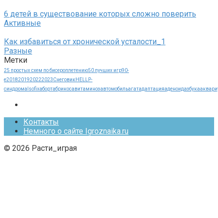
6 детей в существование которых сложно поверить
Активные
Как избавиться от хронической усталости_1
Разные
Метки
25 простых схем по бисероплетению
50 лучших игр
90-
е
2018
2019
2022
2023
Cнеговик
HELLP-
синдрома
Isofix
аборт
абрикос
авитаминоз
автомобиль
агат
адаптация
аденоид
азбука
аквари
Контакты
Немного о сайте Igroznaika.ru
© 2026 Расти_играя