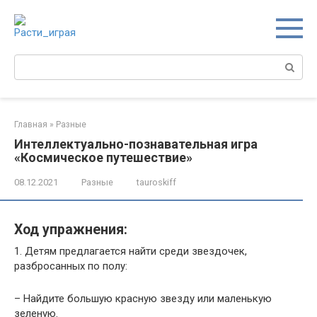
Перейти
к
контенту
Поиск:
Главная
»
Разные
Интеллектуально-познавательная игра
«Космическое путешествие»
08.12.2021
Разные
tauroskiff
Ход упражнения:
1. Детям предлагается найти среди звездочек,
разбросанных по полу:
– Найдите большую красную звезду или маленькую
зеленую.