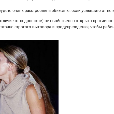
будете очень расстроены и обижены, если услышите от не
личие от подростков) не свойственно открыто противостоя
статочно строгого выговора и предупреждения, чтобы реб