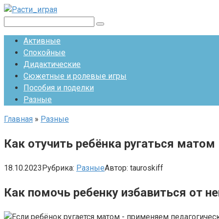
Перейти
к
Поиск:
контенту
Активные
Спокойные
Дидактические
Сюжетные и ролевые игры
Пособия и поделки
Разные
Главная
»
Разные
Как отучить ребёнка ругаться матом
18.10.2023
Рубрика:
Разные
Автор:
tauroskiff
Как помочь ребенку избавиться от н