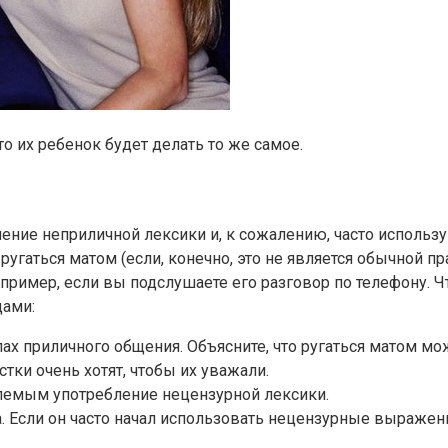
о их ребенок будет делать то же самое.
ение неприличной лексики и, к сожалению, часто использую
т ругаться матом (если, конечно, это не является обычной 
апример, если вы подслушаете его разговор по телефону. 
дами:
х приличного общения. Объясните, что ругаться матом мож
тки очень хотят, чтобы их уважали.
млемым употребление нецензурной лексики.
. Если он часто начал использовать нецензурные выражени