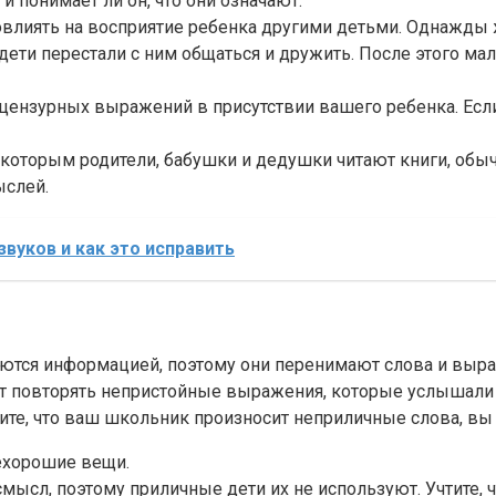
 и понимает ли он, что они означают.
повлиять на восприятие ребенка другими детьми. Однажды 
 дети перестали с ним общаться и дружить. После этого ма
ецензурных выражений в присутствии вашего ребенка. Если
 которым родители, бабушки и дедушки читают книги, обы
ыслей.
вуков и как это исправить
тся информацией, поэтому они перенимают слова и выраже
т повторять непристойные выражения, которые услышали 
ите, что ваш школьник произносит неприличные слова, в
нехорошие вещи.
ысл, поэтому приличные дети их не используют. Учтите, чт