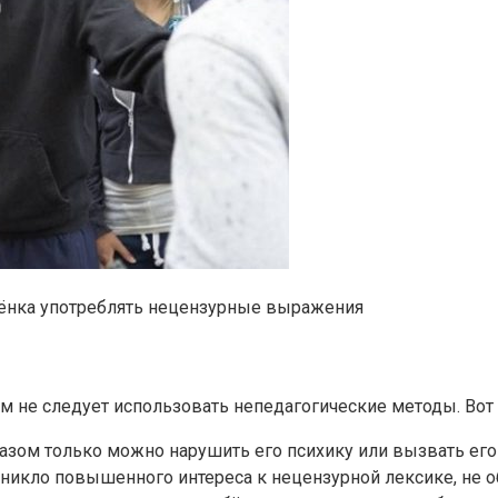
бёнка употреблять нецензурные выражения
м не следует использовать непедагогические методы. Вот ч
разом только можно нарушить его психику или вызвать его
никло повышенного интереса к нецензурной лексике, не об