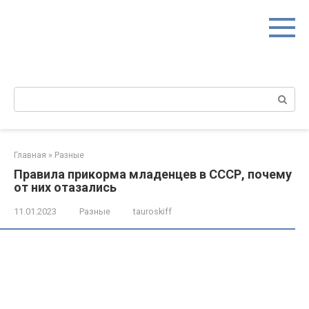
Перейти
к
контенту
Поиск:
Главная
»
Разные
Правила прикорма младенцев в СССР, почему
от них отазались
11.01.2023
Разные
tauroskiff