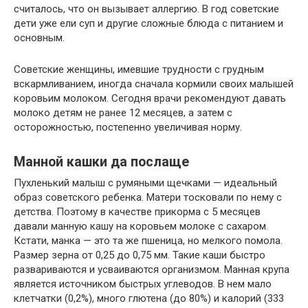
считалось, что он вызывает аллергию. В год советские
дети уже ели суп и другие сложные блюда с питанием и
основным.
Советские женщины, имевшие трудности с грудным
вскармливанием, иногда сначала кормили своих малышей
коровьим молоком. Сегодня врачи рекомендуют давать
молоко детям не ранее 12 месяцев, а затем с
осторожностью, постепенно увеличивая норму.
Манной кашки да послаще
Пухленький малыш с румяными щечками — идеальный
образ советского ребенка. Матери тосковали по нему с
детства. Поэтому в качестве прикорма с 5 месяцев
давали манную кашу на коровьем молоке с сахаром.
Кстати, манка — это та же пшеница, но мелкого помола.
Размер зерна от 0,25 до 0,75 мм. Такие каши быстро
развариваются и усваиваются организмом. Манная крупа
является источником быстрых углеводов. В нем мало
клетчатки (0,2%), много глютена (до 80%) и калорий (333