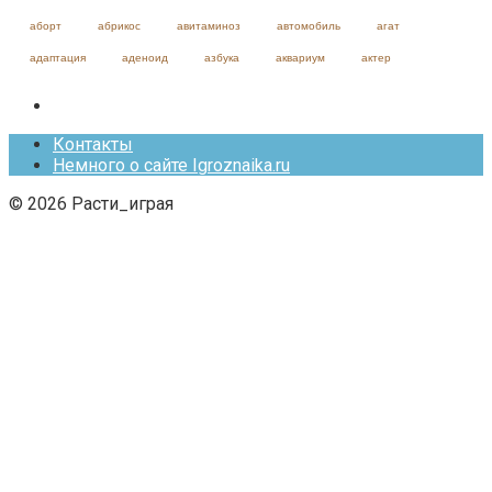
аборт
абрикос
авитаминоз
автомобиль
агат
адаптация
аденоид
азбука
аквариум
актер
Контакты
Немного о сайте Igroznaika.ru
© 2026 Расти_играя