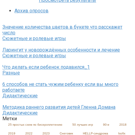
Просмотреть результаты
Архив опросов
Значение количества цветов в букете что расскажет
число
Сюжетные и ролевые игры
Ларингит у новорождённых особенности и лечение
Сюжетные и ролевые игры
Что делать если ребенок подавился_1
Разные
6 способов не стать чужим ребенку если вы много
работаете
Дидактические
Методика раннего развития детей Гленна Домана
Дидактические
Метки
25 простых схем по бисероплетению
50 лучших игр
90-е
2018
2019
2022
2023
Cнеговик
HELLP-синдрома
Isofix