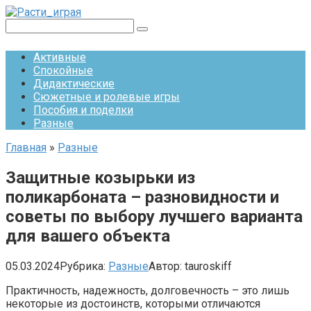
Перейти
к
Поиск:
контенту
Активные
Спокойные
Дидактические
Сюжетные и ролевые игры
Пособия и поделки
Разные
Главная
»
Разные
Защитные козырьки из
поликарбоната – разновидности и
советы по выбору лучшего варианта
для вашего объекта
05.03.2024
Рубрика:
Разные
Автор:
tauroskiff
Практичность, надежность, долговечность – это лишь
некоторые из достоинств, которыми отличаются