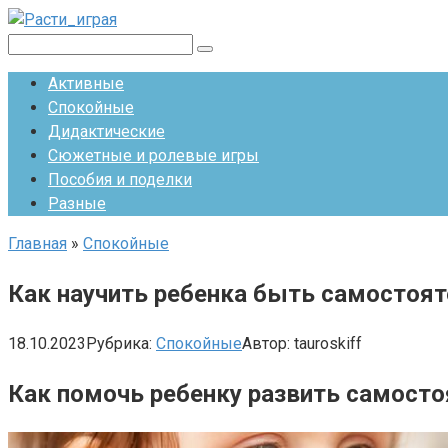
Перейти
к
Поиск:
контенту
Активные
Спокойные
Дидактические
Сюжетные и ролевые игры
Пособия и поделки
Разные
Главная
»
Спокойные
Как научить ребенка быть самостоя
18.10.2023
Рубрика:
Спокойные
Автор:
tauroskiff
Как помочь ребенку развить самост