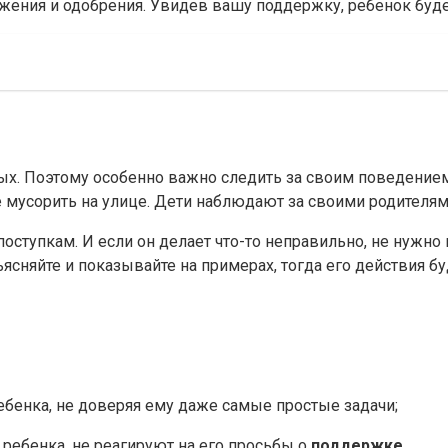
важения и одобрения. Увидев вашу поддержку, ребенок буд
лых. Поэтому особенно важно следить за своим поведением
не мусорить на улице. Дети наблюдают за своими родителя
упкам. И если он делает что-то неправильно, не нужно кр
бъясняйте и показывайте на примерах, тогда его действия 
 ребенка, не доверяя ему даже самые простые задачи;
 ребенка, не реагируют на его просьбы о
поддержке
.