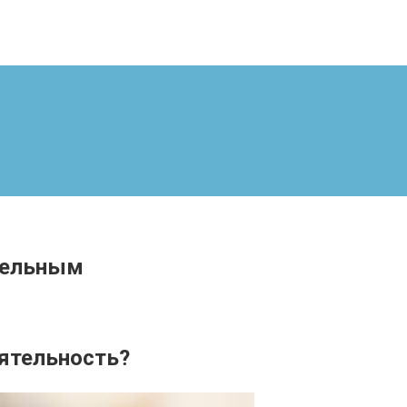
тельным
оятельность?