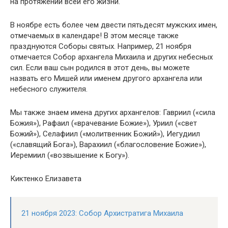
на протяжении всей его жизни.
В ноябре есть более чем двести пятьдесят мужских имен,
отмечаемых в календаре! В этом месяце также
празднуются Соборы святых. Например, 21 ноября
отмечается Собор архангела Михаила и других небесных
сил. Если ваш сын родился в этот день, вы можете
назвать его Мишей или именем другого архангела или
небесного служителя.
Мы также знаем имена других архангелов: Гавриил («сила
Божия»), Рафаил («врачевание Божие»), Уриил («свет
Божий»), Селафиил («молитвенник Божий»), Иегудиил
(«славящий Бога»), Варахиил («благословение Божие»),
Иеремиил («возвышение к Богу»).
Киктенко Елизавета
21 ноября 2023: Собор Архистратига Михаила