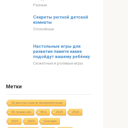
Разные
Секреты уютной детской
комнаты
Спокойные
Настольные игры для
развития памяти какие
подойдут вашему ребёнку
Сюжетные и ролевые игры
Метки
25 простых схем по бисероплетению
50 лучших игр
90-е
2018
2019
2022
2023
Cнеговик