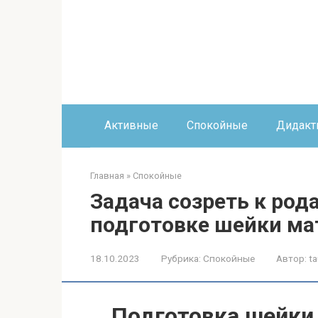
Перейти
к
контенту
Активные
Спокойные
Дидакт
Главная
»
Спокойные
Задача созреть к род
подготовке шейки ма
18.10.2023
Рубрика:
Спокойные
Автор:
ta
Подготовка шейки 