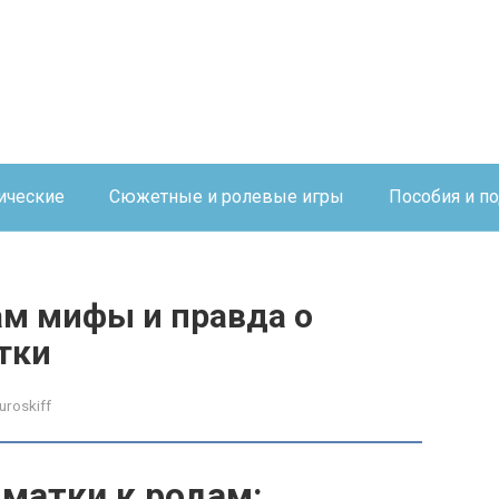
ические
Сюжетные и ролевые игры
Пособия и п
ам мифы и правда о
тки
uroskiff
матки к родам: