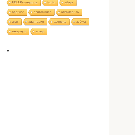
HELLP-синдрома
Isofix
аборт
абрикос
авитаминоз
автомобиль
агат
адаптация
аденоид
азбука
аквариум
актер