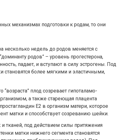
нных механизмах подготовки к родам, то они
 несколько недель до родов меняется с
“доминанту родов” – уровень прогестерона,
ость, падает, и вступают в силу эстрогены. Под
ки становятся более мягкими и эластичными,
 “возраста” плод созревает гипоталамо-
организмом, а также стареющая плацента
ростагландин Е2 в организм матери, которое
ент матки и способствует созреванию шейки.
 и тканей, под действием силы притяжения
стенки матки нижнего сегмента становятся