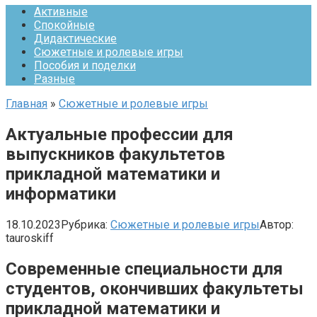
Активные
Спокойные
Дидактические
Сюжетные и ролевые игры
Пособия и поделки
Разные
Главная
»
Сюжетные и ролевые игры
Актуальные профессии для
выпускников факультетов
прикладной математики и
информатики
18.10.2023
Рубрика:
Сюжетные и ролевые игры
Автор:
tauroskiff
Современные специальности для
студентов, окончивших факультеты
прикладной математики и