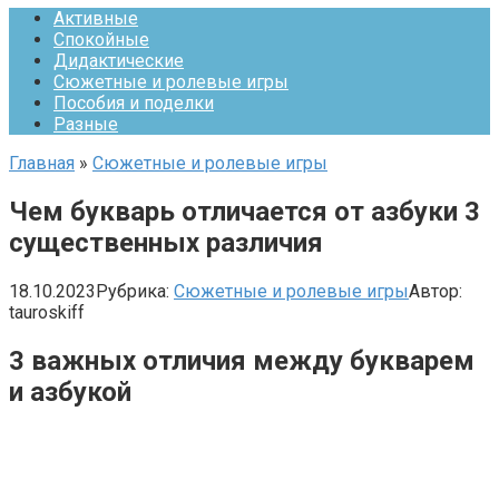
Активные
Спокойные
Дидактические
Сюжетные и ролевые игры
Пособия и поделки
Разные
Главная
»
Сюжетные и ролевые игры
Чем букварь отличается от азбуки 3
существенных различия
18.10.2023
Рубрика:
Сюжетные и ролевые игры
Автор:
tauroskiff
3 важных отличия между букварем
и азбукой