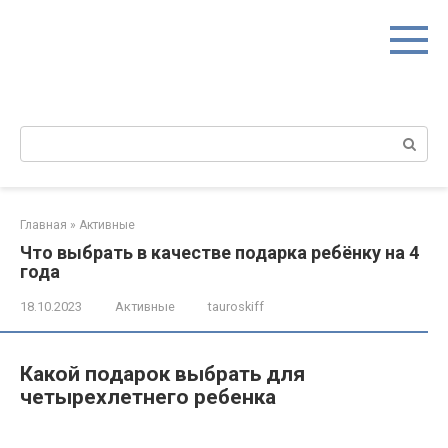
Перейти
к
контенту
Поиск:
Главная
»
Активные
Что выбрать в качестве подарка ребёнку на 4
года
18.10.2023
Активные
tauroskiff
Какой подарок выбрать для
четырехлетнего ребенка