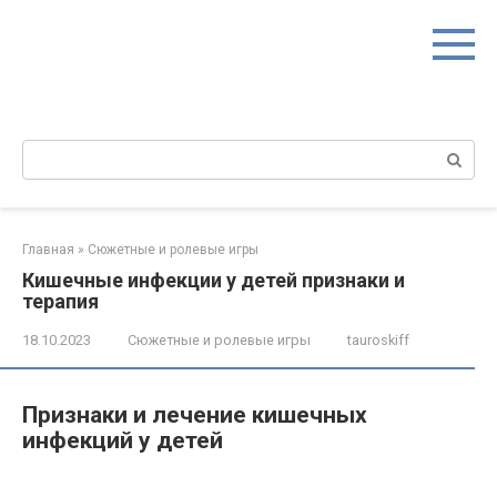
Перейти
к
контенту
Поиск:
Главная
»
Сюжетные и ролевые игры
Кишечные инфекции у детей признаки и
терапия
18.10.2023
Сюжетные и ролевые игры
tauroskiff
Признаки и лечение кишечных
инфекций у детей