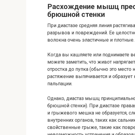
Расхождение мышц прес
брюшной стенки
При диастазе средняя линия растягивае
разрывов и повреждений. Ее целостно
волокна очень эластичные и плотные.
Когда вы кашляете или поднимаете ве
можете заметить, что живот напрягает
отростка до пупка (обычно это место
растяжение выпячивается и образует 
пальпации.
Однако, диастаз мышц принципиально 
брюшной стенки). При диастазе прав
и грыжевого мешка не образуется, сл
внутренних органов, таких как сальн
свойственные грыже, такие как повр
невозможность устранения и образова