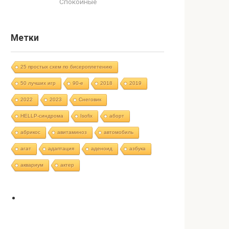
Спокойные
Метки
25 простых схем по бисероплетению
50 лучших игр
90-е
2018
2019
2022
2023
Cнеговик
HELLP-синдрома
Isofix
аборт
абрикос
авитаминоз
автомобиль
агат
адаптация
аденоид
азбука
аквариум
актер