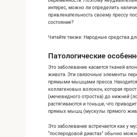
беременности. Поэтому неудивительн
интерес, можно ли определить наличи
привлекательность своему прессу пос
состояние?
Читайте также: Народные средства д
Патологические особенн
Это заболевание касается тканей ап
живота. Эти связочные элементы пе
прямыми мышцами пресса. Находится по
коллагеновых волокон, которая прост
(мечевидного отростка) до нижней (ло
растягиваются и тоньше, что привод
прямых мышц (мускулы прямого живота
Это заболевание встречается как у му
“послеродовой диастаз” обычно можн