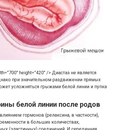
=”700″ height=”420″ /> Диастаз не является
днако при значительном раздвижении прямых
жет усложняться грыжами белой линии и пупка
ины белой линии после родов
влиянием гормонов (релаксина, в частности),
ременности в больших количествах,
ых (эластичных) соединений. И серединная