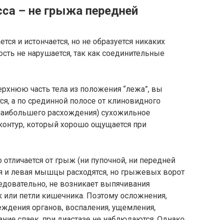
са – не грыжа передней
тся и истончается, но не образуется никаких
сть не нарушается, так как соединительные
рхнюю часть тела из положения “лежа”, вы
ся, а по срединной полосе от клиновидного
 наибольшего расхождения) сухожильное
контур, который хорошо ощущается при
отличается от грыж (ни пупочной, ни передней
ая и левая мышцы расходятся, но грыжевых ворот
едовательно, не возникает выпячивания
ик или петли кишечника. Поэтому осложнения,
еждения органов, воспаления, ущемления,
ние спаек, при диастазе не наблюдаются. Однако,