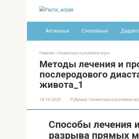
Перейти
к
контенту
Активные
Спокойные
Дидакт
Главная
»
Сюжетные и ролевые игры
Методы лечения и п
послеродового диас
живота_1
18.10.2023
Рубрика:
Сюжетные и ролевые иг
Способы лечения 
разрыва прямых 