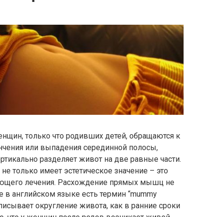
енщин, только что родивших детей, обращаются к
ончения или выпадения серединной полосы,
ертикально разделяет живот на две равные части.
 не только имеет эстетическое значение – это
ующего лечения. Расхождение прямых мышц не
е в английском языке есть термин “mummy
писывает округление живота, как в ранние сроки