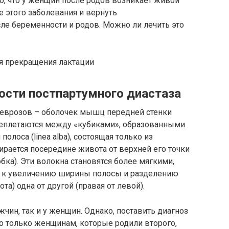
о, что у женщин после родов возникает живой
е этого заболевания и вернуть
ле беременности и родов. Можно ли лечить это
ля прекращения лактации
ости постпартумного диастаза
оневрозов – оболочек мышц передней стенки
реплетаются между «кубиками», образованными
лоса (linea alba), состоящая только из
ирается посередине живота от верхней его точки
бка). Эти волокна становятся более мягкими,
ит к увеличению ширины полосы и разделению
) одна от другой (правая от левой).
жчин, так и у женщин. Однако, поставить диагноз
о только женщинам, которые родили второго,