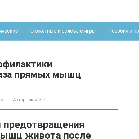
ические
Сюжетные и ролевые игры
Пособия и п
рофилактики
таза прямых мышц
ры
Автор:
tauroskiff
и предотвращения
мышц живота после