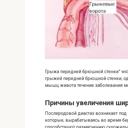
Грыжа передней брюшной стенки” width
грыжей передней брюшной стенки, о
мышц живота течение заболевания мо
Причины увеличения шир
Послеродовой диастаз возникает под 
которые, вырабатываясь во время бе
способствуют размягчению сухожильн