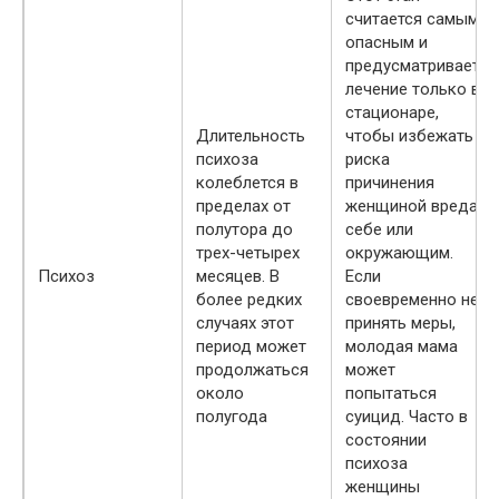
считается самым
опасным и
предусматривает
лечение только в
стационаре,
Длительность
чтобы избежать
психоза
риска
колеблется в
причинения
пределах от
женщиной вреда
полутора до
себе или
трех-четырех
окружающим.
Психоз
месяцев. В
Если
более редких
своевременно не
случаях этот
принять меры,
период может
молодая мама
продолжаться
может
около
попытаться
полугода
суицид. Часто в
состоянии
психоза
женщины