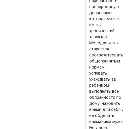
перерастает в
послеродовую
депрессию,
которая может
иметь
хронический
характер.
Молодая мать
старается
соответствовать
общепринятым
нормам:
успевать
ухаживать за
ребенком,
выполнять все
обязанности по
дому, находить
время для себя и
не обделять
вниманием мужа.
Не у всех