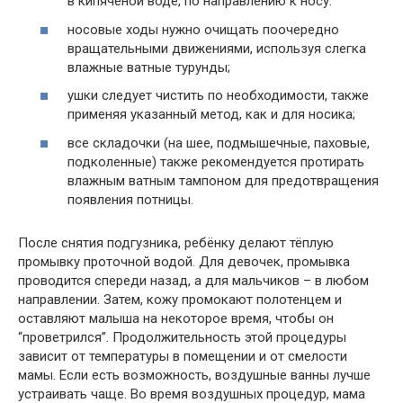
в кипяченой воде, по направлению к носу.
носовые ходы нужно очищать поочередно
вращательными движениями, используя слегка
влажные ватные турунды;
ушки следует чистить по необходимости, также
применяя указанный метод, как и для носика;
все складочки (на шее, подмышечные, паховые,
подколенные) также рекомендуется протирать
влажным ватным тампоном для предотвращения
появления потницы.
После снятия подгузника, ребёнку делают тёплую
промывку проточной водой. Для девочек, промывка
проводится спереди назад, а для мальчиков – в любом
направлении. Затем, кожу промокают полотенцем и
оставляют малыша на некоторое время, чтобы он
“проветрился”. Продолжительность этой процедуры
зависит от температуры в помещении и от смелости
мамы. Если есть возможность, воздушные ванны лучше
устраивать чаще. Во время воздушных процедур, мама