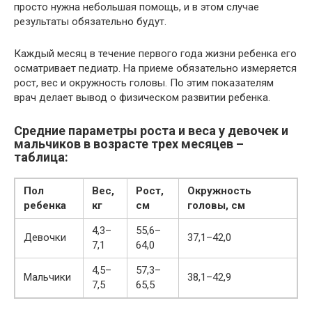
просто нужна небольшая помощь, и в этом случае
результаты обязательно будут.
Каждый месяц в течение первого года жизни ребенка его
осматривает педиатр. На приеме обязательно измеряется
рост, вес и окружность головы. По этим показателям
врач делает вывод о физическом развитии ребенка.
Средние параметры роста и веса у девочек и
мальчиков в возрасте трех месяцев –
таблица:
Пол
Вес,
Рост,
Окружность
ребенка
кг
см
головы, см
4,3–
55,6–
Девочки
37,1–42,0
7,1
64,0
4,5–
57,3–
Мальчики
38,1–42,9
7,5
65,5