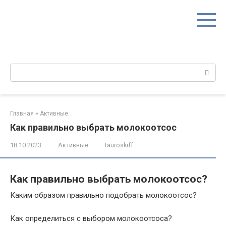
Перейти
к
контенту
Поиск:
Главная
»
Активные
Как правильно выбрать молокоотсос
18.10.2023
Активные
tauroskiff
Как правильно выбрать молокоотсос?
Каким образом правильно подобрать молокоотсос?
Как определиться с выбором молокоотсоса?