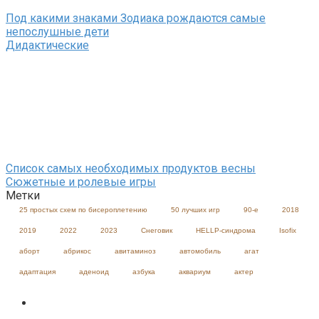
Под какими знаками Зодиака рождаются самые
непослушные дети
Дидактические
Список самых необходимых продуктов весны
Сюжетные и ролевые игры
Метки
25 простых схем по бисероплетению
50 лучших игр
90-е
2018
2019
2022
2023
Cнеговик
HELLP-синдрома
Isofix
аборт
абрикос
авитаминоз
автомобиль
агат
адаптация
аденоид
азбука
аквариум
актер