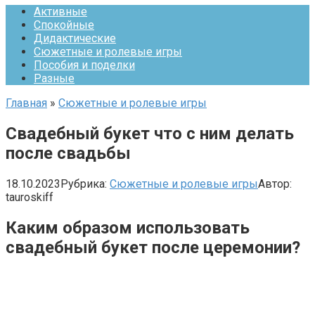
Активные
Спокойные
Дидактические
Сюжетные и ролевые игры
Пособия и поделки
Разные
Главная
»
Сюжетные и ролевые игры
Свадебный букет что с ним делать
после свадьбы
18.10.2023
Рубрика:
Сюжетные и ролевые игры
Автор:
tauroskiff
Каким образом использовать
свадебный букет после церемонии?