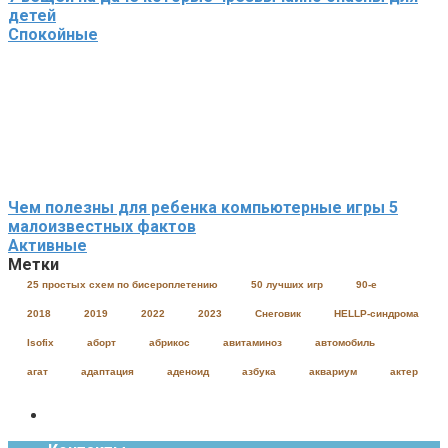
детей
Спокойные
Чем полезны для ребенка компьютерные игры 5
малоизвестных фактов
Активные
Метки
25 простых схем по бисероплетению
50 лучших игр
90-е
2018
2019
2022
2023
Cнеговик
HELLP-синдрома
Isofix
аборт
абрикос
авитаминоз
автомобиль
агат
адаптация
аденоид
азбука
аквариум
актер