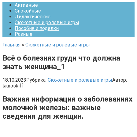
Активные
Спокойные
Дидактические
Сюжетные и ролевые игры
Пособия и поделки
Разные
Главная
»
Сюжетные и ролевые игры
Всё о болезнях груди что должна
знать женщина_1
18.10.2023
Рубрика:
Сюжетные и ролевые игры
Автор:
tauroskiff
Важная информация о заболеваниях
молочной железы: важные
сведения для женщин.