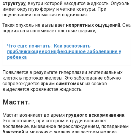
структуру
, внутри которой находится жидкость. Опухоль
имеет округлую форму и четкие контуры. При
ощупывании она мягкая и подвижная;
Такая опухоль не вызывает
неприятных ощущений
. Она
подвижна и напоминает плотные шарики;
Что еще почитать:
Как распознать
приближающееся инфекционное заболевание у
ребенка
Появляется в результате гиперплазии эпителиальных
клеток в протоках железы. Это заболевание обычно
сопровождается ярким
симптомом
: из сосков
выделяется кровянистая жидкость.
Мастит.
Мастит возникает во время
грудного вскармливания
.
Это состояние, при котором в груди возникает
воспаление, вызванное переохлаждением, попаданием
бактерий
в молочную железу или застоем молока.