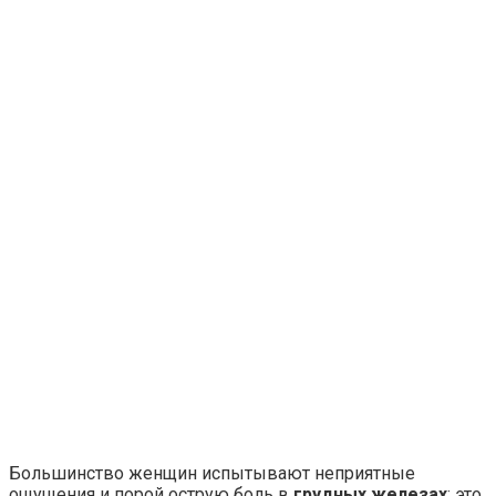
Большинство женщин испытывают неприятные
ощущения и порой острую боль в
грудных железах
: это