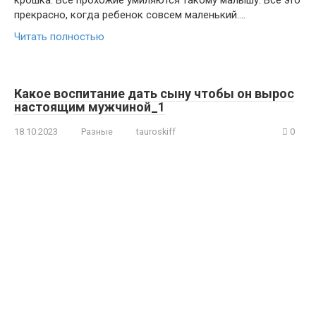
крошка. Все прохожие умиляются такому малышу. Всё это
прекрасно, когда ребенок совсем маленький….
Читать полностью
Какое воспитание дать сыну чтобы он вырос
настоящим мужчиной_1
18.10.2023
Разные
tauroskiff
0