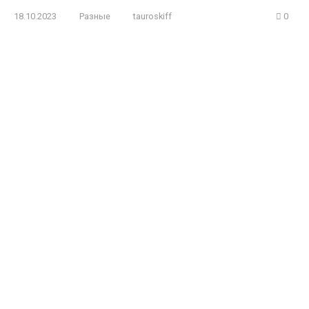
18.10.2023
Разные
tauroskiff
0