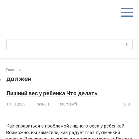
Перейти
к
контенту
Поиск:
Главная
должен
Лишний вес у ребенка Что делать
18.10.2023
Разные
tauroskiff
0
Как справиться с проблемой лишнего веса у ребенка?
Возможно, вы заметили, как радует глаз пухленький