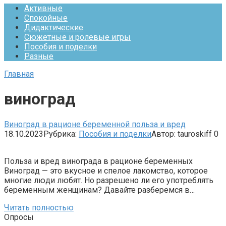
Активные
Спокойные
Дидактические
Сюжетные и ролевые игры
Пособия и поделки
Разные
Главная
виноград
Виноград в рационе беременной польза и вред
18.10.2023
Рубрика:
Пособия и поделки
Автор:
tauroskiff
0
Польза и вред винограда в рационе беременных
Виноград — это вкусное и спелое лакомство, которое
многие люди любят. Но разрешено ли его употреблять
беременным женщинам? Давайте разберемся в…
Читать полностью
Опросы