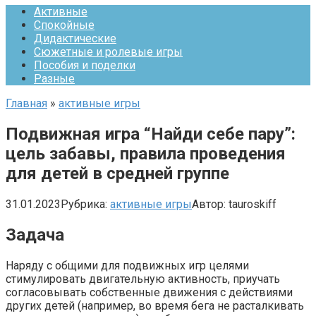
Активные
Спокойные
Дидактические
Сюжетные и ролевые игры
Пособия и поделки
Разные
Главная
»
активные игры
Подвижная игра “Найди себе пару”:
цель забавы, правила проведения
для детей в средней группе
31.01.2023
Рубрика:
активные игры
Автор:
tauroskiff
Задача
Наряду с общими для подвижных игр целями
стимулировать двигательную активность, приучать
согласовывать собственные движения с действиями
других детей (например, во время бега не расталкивать