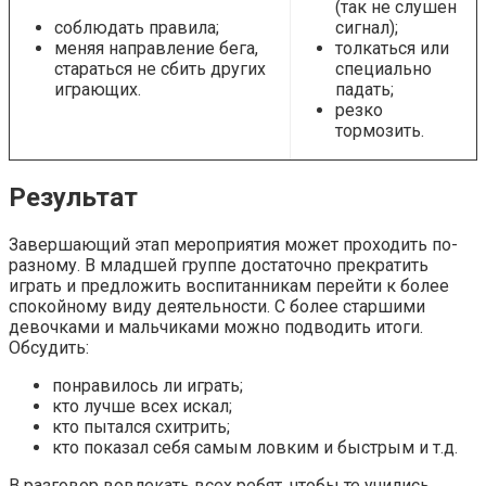
(так не слушен
соблюдать правила;
сигнал);
меняя направление бега,
толкаться или
стараться не сбить других
специально
играющих.
падать;
резко
тормозить.
Результат
Завершающий этап мероприятия может проходить по-
разному. В младшей группе достаточно прекратить
играть и предложить воспитанникам перейти к более
спокойному виду деятельности. С более старшими
девочками и мальчиками можно подводить итоги.
Обсудить:
понравилось ли играть;
кто лучше всех искал;
кто пытался схитрить;
кто показал себя самым ловким и быстрым и т.д.
В разговор вовлекать всех ребят, чтобы те учились