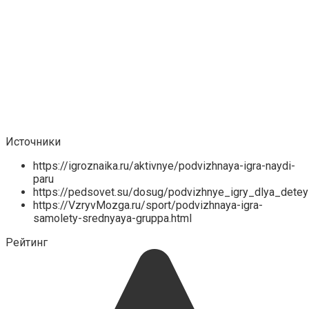
Источники
https://igroznaika.ru/aktivnye/podvizhnaya-igra-naydi-
paru
https://pedsovet.su/dosug/podvizhnye_igry_dlya_detey
https://VzryvMozga.ru/sport/podvizhnaya-igra-
samolety-srednyaya-gruppa.html
Рейтинг