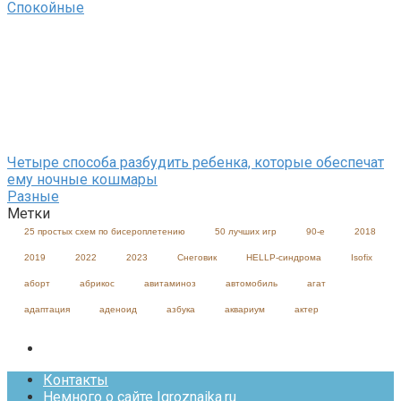
Спокойные
Четыре способа разбудить ребенка, которые обеспечат
ему ночные кошмары
Разные
Метки
25 простых схем по бисероплетению
50 лучших игр
90-е
2018
2019
2022
2023
Cнеговик
HELLP-синдрома
Isofix
аборт
абрикос
авитаминоз
автомобиль
агат
адаптация
аденоид
азбука
аквариум
актер
Контакты
Немного о сайте Igroznaika.ru