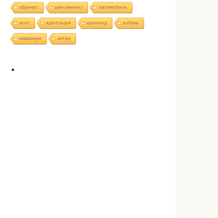
абрикос
авитаминоз
автомобиль
агат
адаптация
аденоид
азбука
аквариум
актер