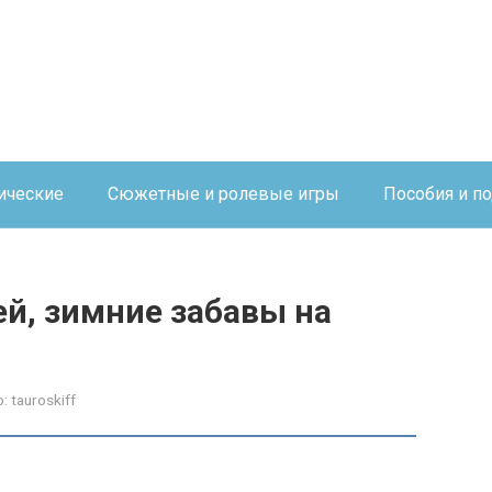
ические
Сюжетные и ролевые игры
Пособия и п
й, зимние забавы на
:
tauroskiff