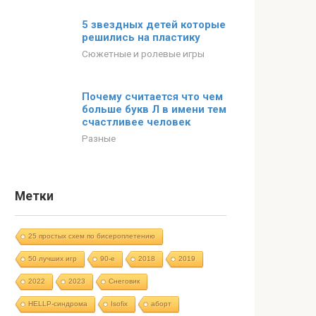
5 звездных детей которые
решились на пластику
Сюжетные и ролевые игры
Почему считается что чем
больше букв Л в имени тем
счастливее человек
Разные
Метки
25 простых схем по бисероплетению
50 лучших игр
90-е
2018
2019
2022
2023
Cнеговик
HELLP-синдрома
Isofix
аборт