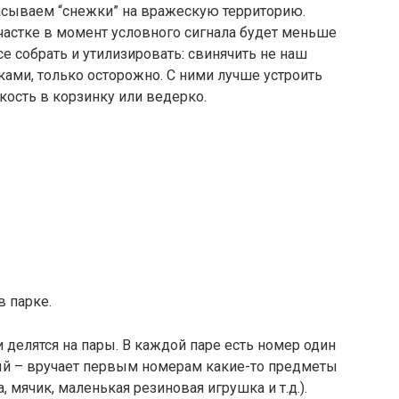
асываем “снежки” на вражескую территорию.
участке в момент условного сигнала будет меньше
е собрать и утилизировать: свинячить не наш
ами, только осторожно. С ними лучше устроить
ость в корзинку или ведерко.
в парке.
и делятся на пары. В каждой паре есть номер один
ый – вручает первым номерам какие-то предметы
 мячик, маленькая резиновая игрушка и т.д.).