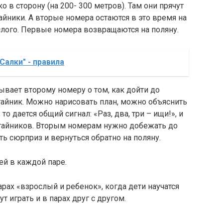
в сторону (на 200- 300 метров). Там они прячут
йники. А вторые номера остаются в это время на
слого. Первые номера возвращаются на поляну.
Салки" - правила
вает второму номеру о том, как дойти до
тайник. Можно нарисовать план, можно объяснить
то дается общий сигнал: «Раз, два, три – ищи!», и
 тайников. Вторым номерам нужно добежать до
ять сюрприз и вернуться обратно на поляну.
ей в каждой паре.
рах «взрослый и ребенок», когда дети научатся
ут играть и в парах друг с другом.