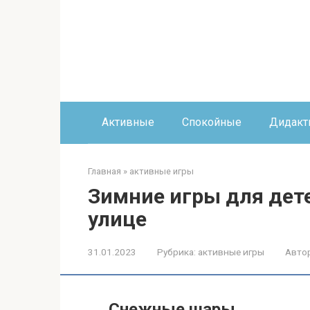
Перейти
к
контенту
Активные
Спокойные
Дидакт
Главная
»
активные игры
Зимние игры для дете
улице
31.01.2023
Рубрика:
активные игры
Автор
Снежные шары