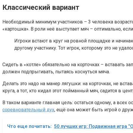
Классический вариант
Необходимый минимум участников – 3 человека возрасто
«картошка». В роли неё выступает мяч – оптимально, есл
Игроки встают в круг на ровной площадке и начинаю
другому участнику. Тот игрок, которому это не удало
Сидеть в «котле» обязательно на корточках – вставать за
должен подпрыгивать, пытаясь коснуться мяча.
Делать это надо на манер лягушки: на корточках, не вста
круга, а тот, кто кидал этот пойманный мяч, садится в цен
В таком варианте главная цель: остаться одному, а всех
соревновательный дух
, ещё она может быть игрой о дру
Что еще почитать:
50 лучших игр: Подвижная игра "