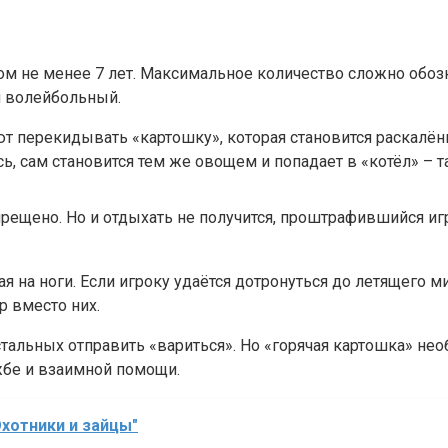
м не менее 7 лет. Максимальное количество сложно обозн
и волейбольный.
т перекидывать «картошку», которая становится раскалён
сь, сам становится тем же овощем и попадает в «котёл» – т
прещено. Но и отдыхать не получится, проштрафившийся игр
вая на ноги. Если игроку удаётся дотронуться до летящего 
тр вместо них.
 остальных отправить «вариться». Но «горячая картошка» н
жбе и взаимной помощи.
Охотники и зайцы"