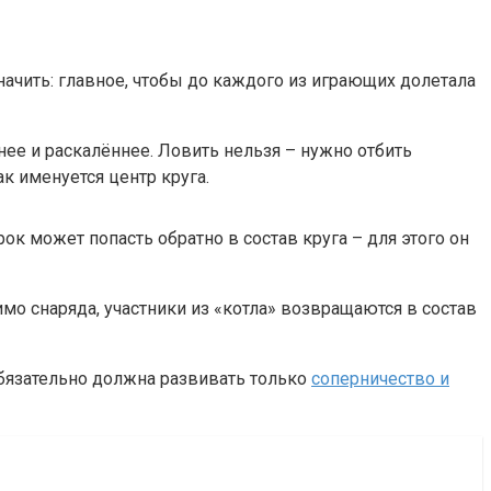
ачить: главное, чтобы до каждого из играющих долетала
нее и раскалённее. Ловить нельзя – нужно отбить
ак именуется центр круга.
ок может попасть обратно в состав круга – для этого он
мимо снаряда, участники из «котла» возвращаются в состав
еобязательно должна развивать только
соперничество и