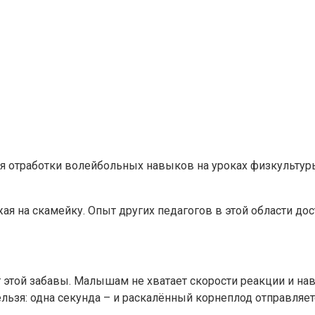
я отработки волейбольных навыков на уроках физкультуры
ая на скамейку. Опыт других педагогов в этой области дос
той забавы. Малышам не хватает скорости реакции и навы
нельзя: одна секунда – и раскалённый корнеплод отправляе