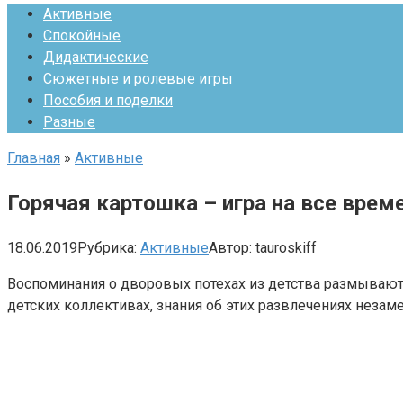
Активные
Спокойные
Дидактические
Сюжетные и ролевые игры
Пособия и поделки
Разные
Главная
»
Активные
Горячая картошка – игра на все врем
18.06.2019
Рубрика:
Активные
Автор:
tauroskiff
Воспоминания о дворовых потехах из детства размываютс
детских коллективах, знания об этих развлечениях незаме