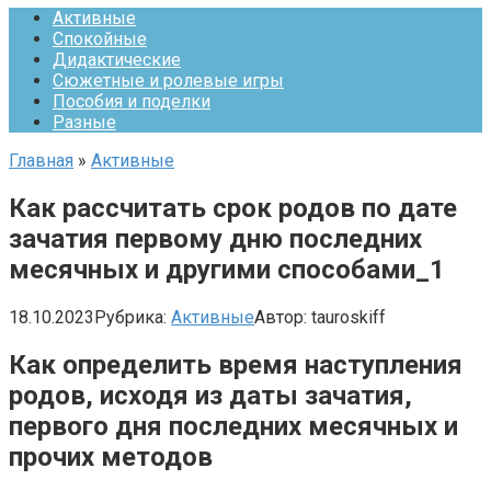
Активные
Спокойные
Дидактические
Сюжетные и ролевые игры
Пособия и поделки
Разные
Главная
»
Активные
Как рассчитать срок родов по дате
зачатия первому дню последних
месячных и другими способами_1
18.10.2023
Рубрика:
Активные
Автор:
tauroskiff
Как определить время наступления
родов, исходя из даты зачатия,
первого дня последних месячных и
прочих методов