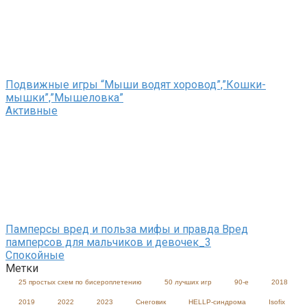
Подвижные игры “Мыши водят хоровод”,”Кошки-
мышки”,”Мышеловка”
Активные
Памперсы вред и польза мифы и правда Вред
памперсов для мальчиков и девочек_3
Спокойные
Метки
25 простых схем по бисероплетению
50 лучших игр
90-е
2018
2019
2022
2023
Cнеговик
HELLP-синдрома
Isofix