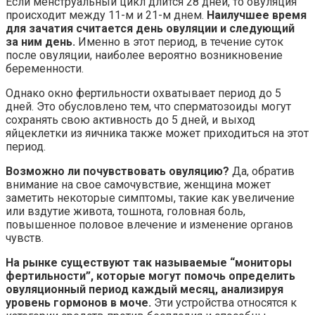
Если менструальный цикл длится 28 дней, то овуляция
происходит между 11-м и 21-м днем.
Наилучшее время
для зачатия считается день овуляции и следующий
за ним день.
Именно в этот период, в течение суток
после овуляции, наиболее вероятно возникновение
беременности.
Однако окно фертильности охватывает период до 5
дней. Это обусловлено тем, что сперматозоиды могут
сохранять свою активность до 5 дней, и выход
яйцеклетки из яичника также может приходиться на этот
период.
Возможно ли почувствовать овуляцию?
Да, обратив
внимание на свое самочувствие, женщина может
заметить некоторые симптомы, такие как увеличение
или вздутие живота, тошнота, головная боль,
повышенное половое влечение и изменение органов
чувств.
На рынке существуют так называемые “мониторы
фертильности”, которые могут помочь определить
овуляционный период каждый месяц, анализируя
уровень гормонов в моче.
Эти устройства относятся к