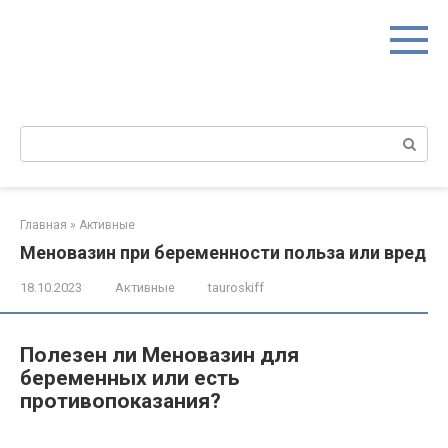
Перейти
к
контенту
Поиск:
Главная
»
Активные
Меновазин при беременности польза или вред
18.10.2023
Активные
tauroskiff
Полезен ли Меновазин для
беременных или есть
противопоказания?