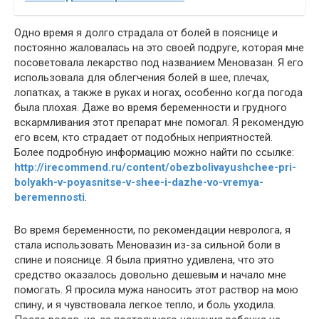
Одно время я долго страдала от болей в пояснице и
постоянно жаловалась на это своей подруге, которая мне
посоветовала лекарство под названием Меновазан. Я его
использовала для облегчения болей в шее, плечах,
лопатках, а также в руках и ногах, особенно когда погода
была плохая. Даже во время беременности и грудного
вскармливания этот препарат мне помогал. Я рекомендую
его всем, кто страдает от подобных неприятностей.
Более подробную информацию можно найти по ссылке:
http://irecommend.ru/content/obezbolivayushchee-pri-
bolyakh-v-poyasnitse-v-shee-i-dazhe-vo-vremya-
beremennosti
.
Во время беременности, по рекомендации невролога, я
стала использовать Меновазин из-за сильной боли в
спине и пояснице. Я была приятно удивлена, что это
средство оказалось довольно дешевым и начало мне
помогать. Я просила мужа наносить этот раствор на мою
спину, и я чувствовала легкое тепло, и боль уходила.