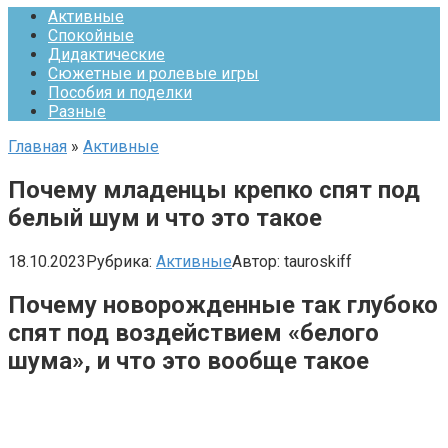
Активные
Спокойные
Дидактические
Сюжетные и ролевые игры
Пособия и поделки
Разные
Главная
»
Активные
Почему младенцы крепко спят под
белый шум и что это такое
18.10.2023
Рубрика:
Активные
Автор:
tauroskiff
Почему новорожденные так глубоко
спят под воздействием «белого
шума», и что это вообще такое