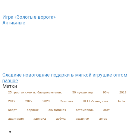
Игра «Золотые ворота»
Активные
Сладкие новогодние подарки в мягкой игрушке оптом
разное
Метки
25 простых схем по бисероплетению
50 лучших игр
90-е
2018
2019
2022
2023
Cнеговик
HELLP-синдрома
Isofix
аборт
абрикос
авитаминоз
автомобиль
агат
адаптация
аденоид
азбука
аквариум
актер