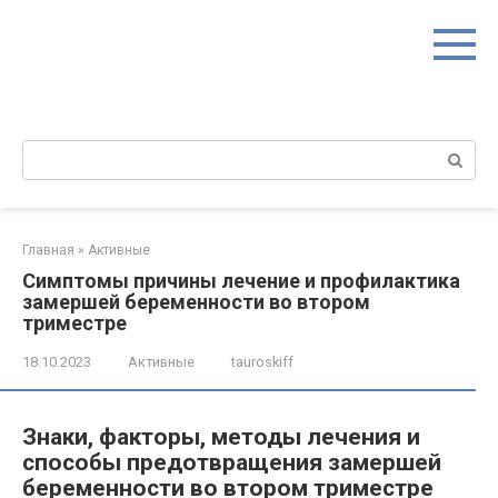
Перейти
к
контенту
Поиск:
Главная
»
Активные
Симптомы причины лечение и профилактика
замершей беременности во втором
триместре
18.10.2023
Активные
tauroskiff
Знаки, факторы, методы лечения и
способы предотвращения замершей
беременности во втором триместре