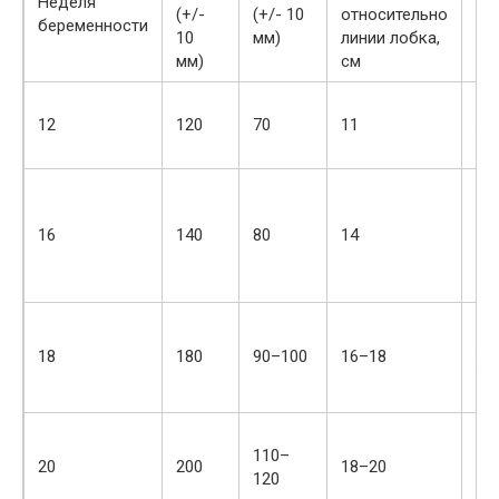
Неделя
По
(+/-
(+/- 10
относительно
беременности
дн
10
мм)
линии лобка,
мм)
см
До
12
120
70
11
ло
ли
Ор
на
16
140
80
14
ме
пу
ло
Вы
ло
18
180
90–100
16–18
ли
см
Дн
110–
на
20
200
18–20
120
2 