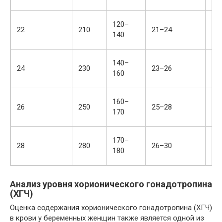
ни
По
120–
22
210
21–24
до
140
ур
По
140–
24
230
23–26
до
160
пу
По
160–
26
250
25–28
не
170
вы
Вы
170–
28
280
26–30
на
180
па
Анализ уровня хорионического гонадотропина
(ХГЧ)
Оценка содержания хорионического гонадотропина (ХГЧ)
в крови у беременных женщин также является одной из