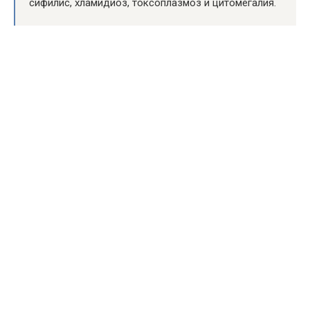
сифилис, хламидиоз, токсоплазмоз и цитомегалия.