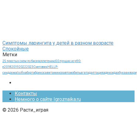
Симптомы ларингита у детей в разном возрасте
Спокойные
Метки
25 простых схем по бисероплетению
50 лучших игр
90-
е
2018
2019
2022
2023
Cнеговик
HELLP-
синдрома
Isofix
аборт
абрикос
авитаминоз
автомобиль
агат
адаптация
аденоид
азбука
аквари
Контакты
Немного о сайте Igroznaika.ru
© 2026 Расти_играя