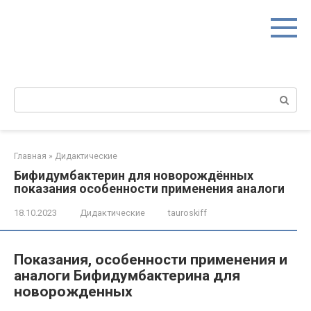
Перейти
к
контенту
Поиск:
Главная
»
Дидактические
Бифидумбактерин для новорождённых
показания особенности применения аналоги
18.10.2023
Дидактические
tauroskiff
Показания, особенности применения и
аналоги Бифидумбактерина для
новорожденных