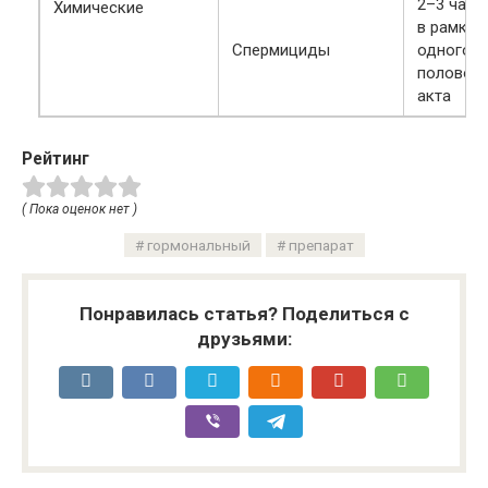
2–3 часа
Химические
в рамках
Спермициды
одного
половог
акта
Рейтинг
( Пока оценок нет )
гормональный
препарат
Понравилась статья? Поделиться с
друзьями: