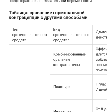
предотвращения нежелательной беременности.
Таблица: сравнение гормональной
контрацепции с другими способами
Тип
Вид
Длитель
противозачаточных
противозачаточного
действия
средств
средства
Эффект
Комбинированные
длится п
оральные
соблюда
контрацептивы
правила
приема
1 пласты
Пластыри
7 дней
От 8 до 1
Инъекции