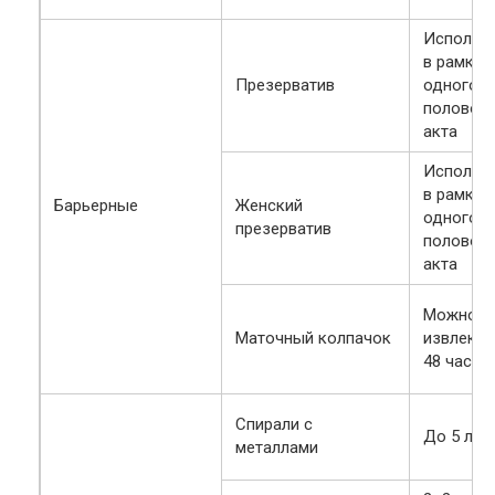
Использу
в рамках
Презерватив
одного
половог
акта
Использу
в рамках
Барьерные
Женский
одного
презерватив
половог
акта
Можно н
Маточный колпачок
извлекат
48 часов
Спирали с
До 5 лет
металлами