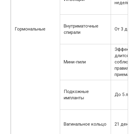
недель
Внутриматочные
Гормональные
От 3 до 5
спирали
Эффект
длится п
Мини-пили
соблюда
правила
приема
Подкожные
До 5 лет
импланты
Вагинальное кольцо
21 день