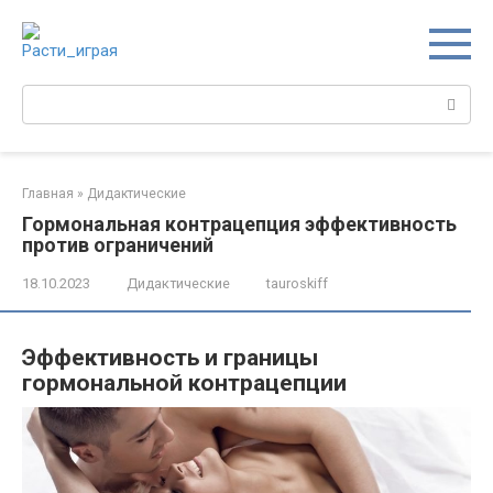
Перейти
к
контенту
Поиск:
Главная
»
Дидактические
Гормональная контрацепция эффективность
против ограничений
18.10.2023
Дидактические
tauroskiff
Эффективность и границы
гормональной контрацепции