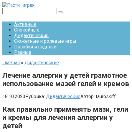
Перейти
к
Поиск:
контенту
Активные
Спокойные
Дидактические
Сюжетные и ролевые игры
Пособия и поделки
Разные
Главная
»
Дидактические
Лечение аллергии у детей грамотное
использование мазей гелей и кремов
18.10.2023
Рубрика:
Дидактические
Автор:
tauroskiff
Как правильно применять мази, гели
и кремы для лечения аллергии у
детей