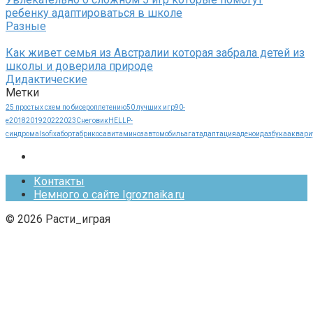
ребенку адаптироваться в школе
Разные
Как живет семья из Австралии которая забрала детей из
школы и доверила природе
Дидактические
Метки
25 простых схем по бисероплетению
50 лучших игр
90-
е
2018
2019
2022
2023
Cнеговик
HELLP-
синдрома
Isofix
аборт
абрикос
авитаминоз
автомобиль
агат
адаптация
аденоид
азбука
аквари
Контакты
Немного о сайте Igroznaika.ru
© 2026 Расти_играя