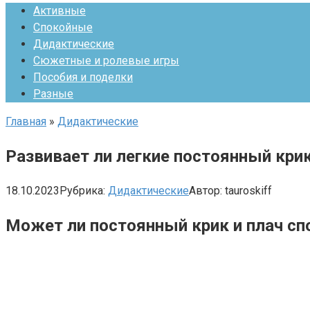
Активные
Спокойные
Дидактические
Сюжетные и ролевые игры
Пособия и поделки
Разные
Главная
»
Дидактические
Развивает ли легкие постоянный крик
18.10.2023
Рубрика:
Дидактические
Автор:
tauroskiff
Может ли постоянный крик и плач сп